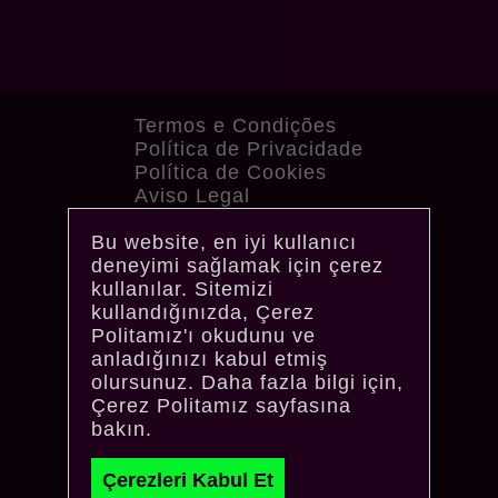
Termos e Condições
Política de Privacidade
Política de Cookies
Aviso Legal
Bu website, en iyi kullanıcı
deneyimi sağlamak için çerez
kullanılar. Sitemizi
kullandığınızda, Çerez
Politamız'ı okudunu ve
anladığınızı kabul etmiş
olursunuz. Daha fazla bilgi için,
Çerez Politamız sayfasına
bakın.
Çerezleri Kabul Et