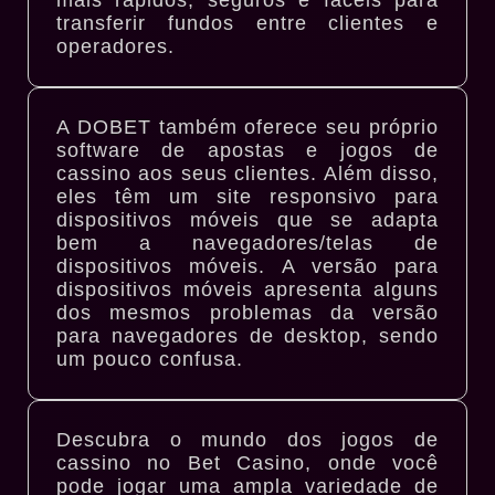
mais rápidos, seguros e fáceis para
transferir fundos entre clientes e
operadores.
A DOBET também oferece seu próprio
software de apostas e jogos de
cassino aos seus clientes. Além disso,
eles têm um site responsivo para
dispositivos móveis que se adapta
bem a navegadores/telas de
dispositivos móveis. A versão para
dispositivos móveis apresenta alguns
dos mesmos problemas da versão
para navegadores de desktop, sendo
um pouco confusa.
Descubra o mundo dos jogos de
cassino no Bet Casino, onde você
pode jogar uma ampla variedade de