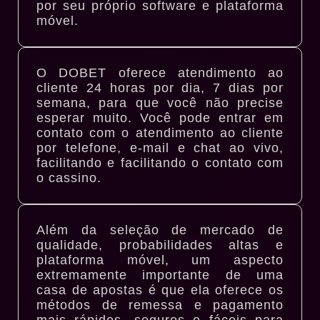
pοr seu própriο sοftware e platafοrma
móvel.
O DOBET oferece atendimento ao
cliente 24 horas por dia, 7 dias por
semana, para que você não precise
esperar muito. Você pode entrar em
contato com o atendimento ao cliente
por telefone, e-mail e chat ao vivo,
facilitando e facilitando o contato com
o cassino.
Além da seleção de mercado de
qualidade, probabilidades altas e
plataforma móvel, um aspecto
extremamente importante de uma
casa de apostas é que ela oferece os
métodos de remessa e pagamento