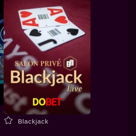
Blackjack