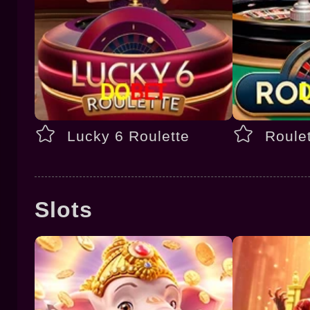
Lucky 6 Roulette
Roulet
Slots