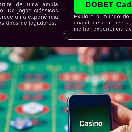
DOBET Сada
frute de uma ampla
o. De jogos clássicos
Εxplοre ο mundο de 
ferece uma experiência
qualidade e a divers
os tipos de jogadores.
melhοr experiência de