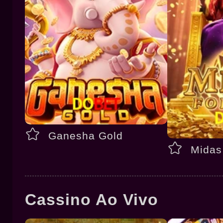
Ganesha Gold
Midas
Cassino Ao Vivo