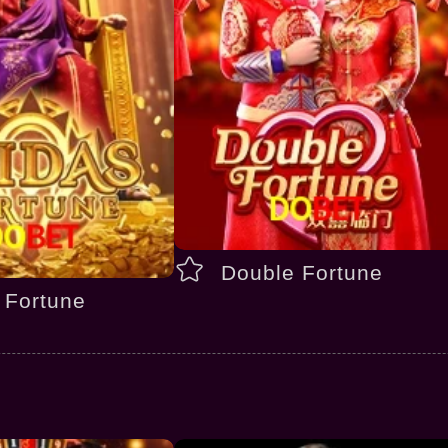
Double Fortune
 Fortune