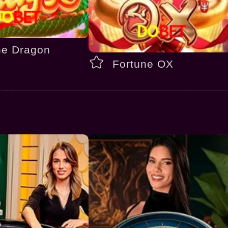
ne Dragon
Fortune OX