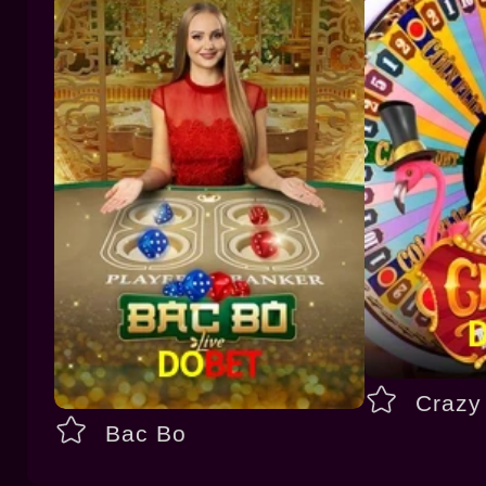
Crazy
Bac Bo