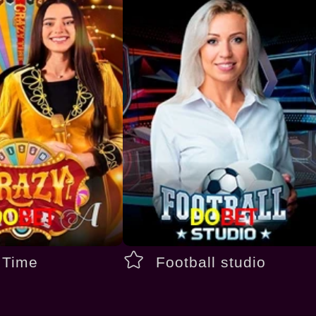
 Time
Football studio