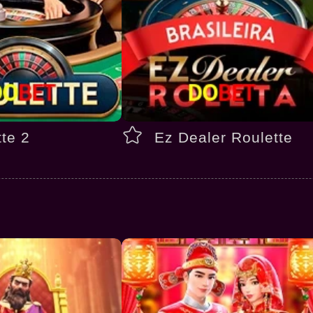
te 2
Ez Dealer Roulette