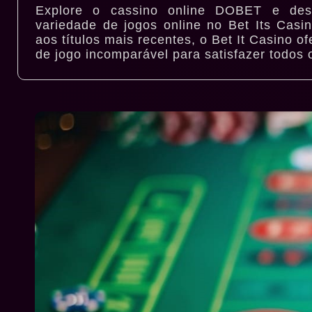
Explore o cassino online DOBET e des
variedade de jogos online no Bet Its Casin
aos títulos mais recentes, o Bet It Casino o
de jogo incomparável para satisfazer todos 