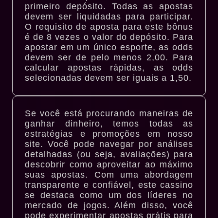
primeiro depósito. Todas as apostas
devem ser liquidadas para participar.
O requisito de aposta para este bônus
é de 8 vezes o valor do depósito. Para
apostar em um único esporte, as odds
devem ser de pelo menos 2,00. Para
calcular apostas rápidas, as odds
selecionadas devem ser iguais a 1,50.
Se você está procurando maneiras de
ganhar dinheiro, temos todas as
estratégias e promoções em nosso
site. Você pode navegar por análises
detalhadas (ou seja, avaliações) para
descobrir como aproveitar ao máximo
suas apostas. Com uma abordagem
transparente e confiável, este cassino
se destaca como um dos líderes no
mercado de jogos. Além disso, você
pode experimentar apostas grátis para