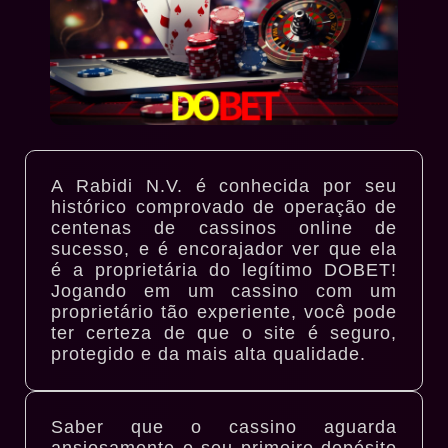
A Rabidi N.V. é conhecida por seu
histórico comprovado de operação de
centenas de cassinos online de
sucesso, e é encorajador ver que ela
é a proprietária do legítimo DOBET!
Jogando em um cassino com um
proprietário tão experiente, você pode
ter certeza de que o site é seguro,
protegido e da mais alta qualidade.
Saber que o cassino aguarda