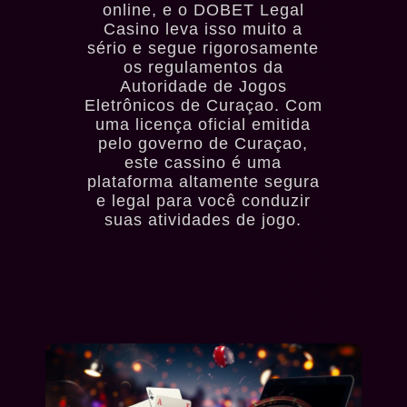
online, e o
DOBET
Legal
Casino leva isso muito a
sério e segue rigorosamente
os regulamentos da
Autoridade de Jogos
Eletrônicos de Curaçao. Com
uma licença oficial emitida
pelo governo de Curaçao,
este cassino é uma
plataforma altamente segura
e legal para você conduzir
suas atividades de jogo.