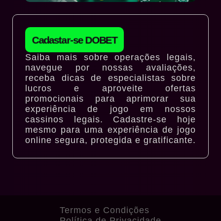
Сadastar-se DOBET
Saiba mais sobre operações legais,
navegue por nossas avaliações,
receba dicas de especialistas sobre
lucros e aproveite ofertas
promocionais para aprimorar sua
experiência de jogo em nossos
cassinos legais. Cadastre-se hoje
mesmo para uma experiência de jogo
online segura, protegida e gratificante.
Termos e Condições
Política de Privacidade