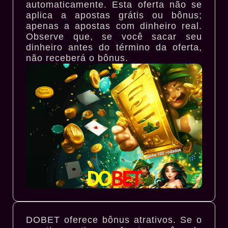
automaticamente. Esta oferta não se
aplica a apostas grátis ou bônus;
apenas a apostas com dinheiro real.
Observe que, se você sacar seu
dinheiro antes do término da oferta,
não receberá o bônus.
DOBET oferece bônus atrativos. Se o