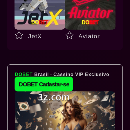
JetX
Aviator
DOBET
Brasil - Cassino VIP Exclusivo
DOBET Сadastar-se