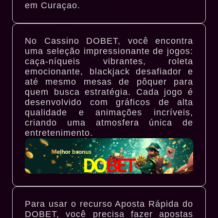
em Curaçao.
No Cassino DOBET, você encontra
uma seleção impressionante de jogos:
caça-níqueis vibrantes, roleta
emocionante, blackjack desafiador e
até mesmo mesas de pôquer para
quem busca estratégia. Cada jogo é
desenvolvido com gráficos de alta
qualidade e animações incríveis,
criando uma atmosfera única de
entretenimento.
Para usar o recurso Aposta Rápida do
DOBET, você precisa fazer apostas