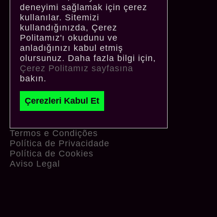
deneyimi sağlamak için çerez
kullanılar. Sitemizi
kullandığınızda, Çerez
Politamız'ı okudunu ve
anladığınızı kabul etmiş
olursunuz. Daha fazla bilgi için,
Çerez Politamız sayfasına
bakın.
Çerezleri Kabul Et
Termos e Condições
Política de Privacidade
Política de Cookies
Aviso Legal