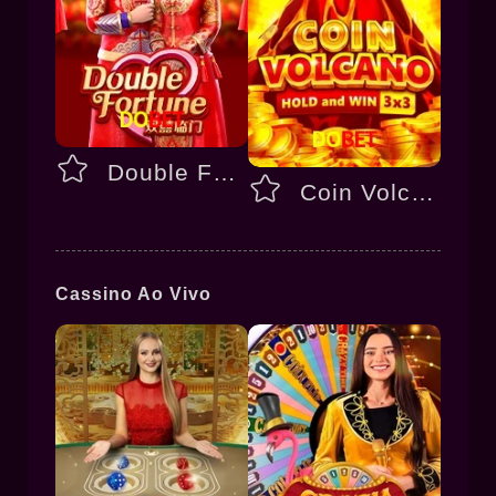
Double Fortune
Coin Volcano
Cassino Ao Vivo