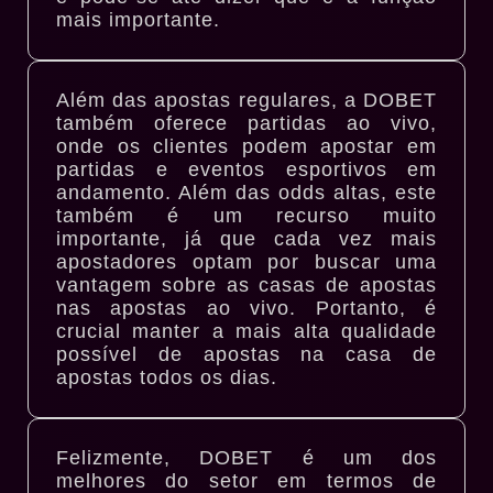
mais importante.
Além das apostas regulares, a DOBET
também oferece partidas ao vivo,
onde os clientes podem apostar em
partidas e eventos esportivos em
andamento. Além das odds altas, este
também é um recurso muito
importante, já que cada vez mais
apostadores optam por buscar uma
vantagem sobre as casas de apostas
nas apostas ao vivo. Portanto, é
crucial manter a mais alta qualidade
possível de apostas na casa de
apostas todos os dias.
Felizmente, DOBET é um dos
melhores do setor em termos de