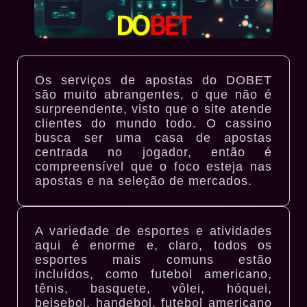
Os serviços de apostas do DOBET
são muito abrangentes, o que não é
surpreendente, visto que o site atende
clientes do mundo todo. O cassino
busca ser uma casa de apostas
centrada no jogador, então é
compreensível que o foco esteja nas
apostas e na seleção de mercados.
A variedade de esportes e atividades
aqui é enorme e, claro, todos os
esportes mais comuns estão
incluídos, como futebol americano,
tênis, basquete, vôlei, hóquei,
beisebol, handebol, futebol americano